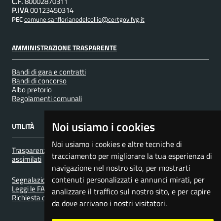
C.F.
80002870311
P.IVA
00123450314
PEC
comune.sanflorianodelcollio@certgov.fvg.it
AMMINISTRAZIONE TRASPARENTE
Bandi di gara e contratti
Bandi di concorso
Albo pretorio
Regolamenti comunali
Noi usiamo i cookies
UTILITÀ
Noi usiamo i cookies e altre tecniche di
Trasparenza nel servizio di gestione dei rifiuti urbani e
tracciamento per migliorare la tua esperienza di
assimilati
navigazione nel nostro sito, per mostrarti
contenuti personalizzati e annunci mirati, per
Segnalazione disservizio
Leggi le FAQ
analizzare il traffico sul nostro sito, e per capire
Richiesta d'assistenza
da dove arrivano i nostri visitatori.