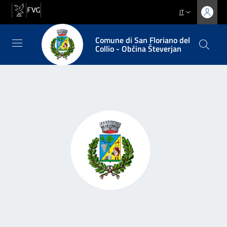
IT
Comune di San Floriano del
Collio - Občina Števerjan
Comune di San Floriano del 
Contenuti del sito