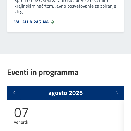
Spremembe OSPN zaradi uskladitve z deželnim
krajinskim načrtom. Javno posvetovanje za zbiranje
vlog
VAI ALLA PAGINA
Eventi in programma
agosto 2026
07
venerdì